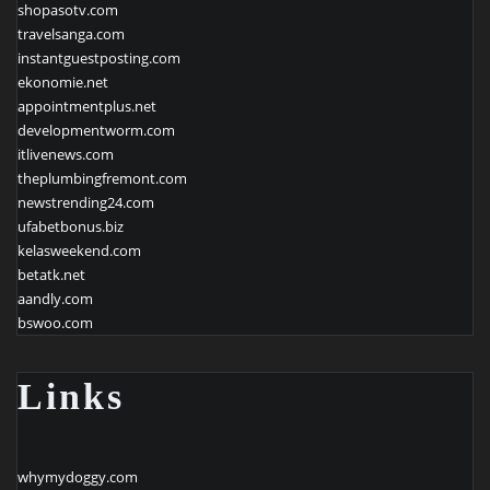
shopasotv.com
travelsanga.com
instantguestposting.com
ekonomie.net
appointmentplus.net
developmentworm.com
itlivenews.com
theplumbingfremont.com
newstrending24.com
ufabetbonus.biz
kelasweekend.com
betatk.net
aandly.com
bswoo.com
Links
whymydoggy.com