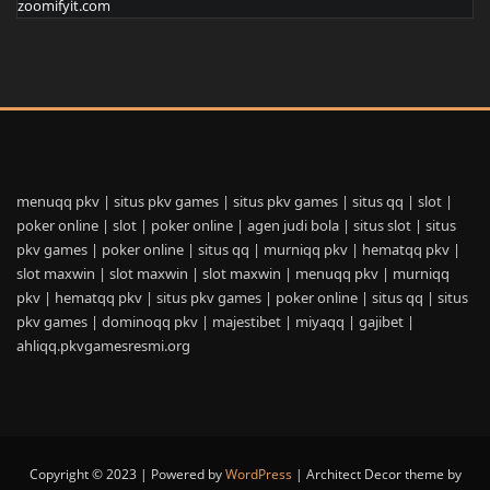
zoomifyit.com
menuqq pkv
|
situs pkv games
|
situs pkv games
|
situs qq
|
slot
|
poker online
|
slot
|
poker online
|
agen judi bola
|
situs slot
|
situs
pkv games
|
poker online
|
situs qq
|
murniqq pkv
|
hematqq pkv
|
slot maxwin
|
slot maxwin
|
slot maxwin
|
menuqq pkv
|
murniqq
pkv
|
hematqq pkv
|
situs pkv games
|
poker online
|
situs qq
|
situs
pkv games
|
dominoqq pkv
|
majestibet
|
miyaqq
|
gajibet
|
ahliqq.pkvgamesresmi.org
Copyright © 2023 | Powered by
WordPress
|
Architect Decor theme by