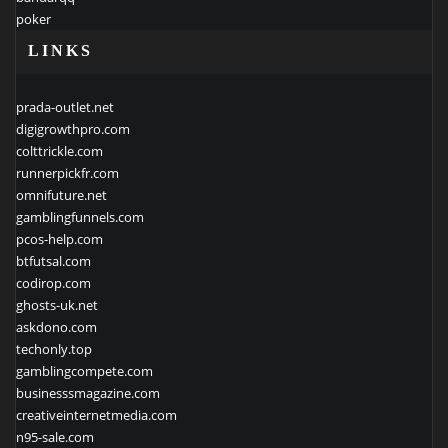
poker
LINKS
prada-outlet.net
digigrowthpro.com
colttrickle.com
runnerpickfr.com
omnifuture.net
gamblingfunnels.com
pcos-help.com
btfutsal.com
codirop.com
ghosts-uk.net
askdono.com
techonly.top
gamblingcompete.com
businesssmagazine.com
creativeinternetmedia.com
n95-sale.com