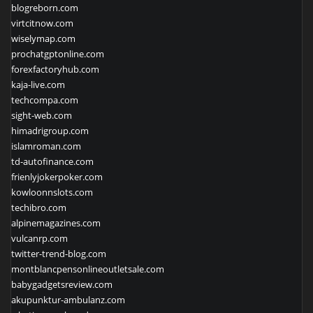
blogreborn.com
virtcitnow.com
wiselymap.com
prochatgptonline.com
forexfactoryhub.com
kaja-live.com
techcompa.com
sight-web.com
himadrigroup.com
islamroman.com
td-autofinance.com
frienlyjokerpoker.com
kowloonnslots.com
techibro.com
alpinemagazines.com
vulcanrp.com
twitter-trend-blog.com
montblancpensonlineoutletsale.com
babygadgetsreview.com
akupunktur-ambulanz.com