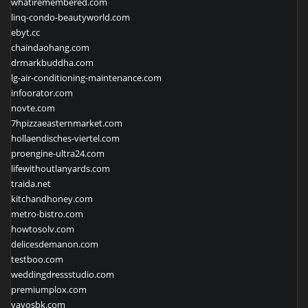
whatiremembered.com
linq-condo-beautyworld.com
ebyt.cc
chaindaohang.com
drmarkbuddha.com
lg-air-conditioning-maintenance.com
infoorator.com
novte.com
7hpizzaeasternmarket.com
hollaendisches-viertel.com
proengine-ultra24.com
lifewithoutlanyards.com
traida.net
kitchandhoney.com
metro-bistro.com
howtosolv.com
delicesdemanon.com
testboo.com
weddingdressstudio.com
premiumplox.com
yayosbk.com