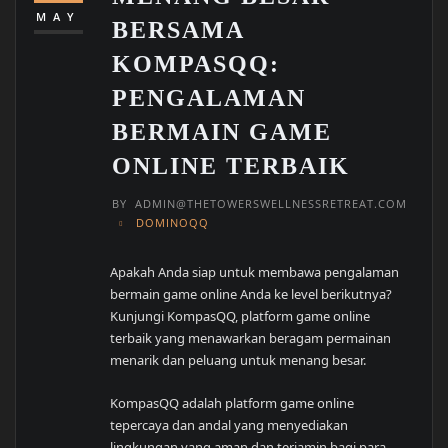
MAY
BERSAMA
KOMPASQQ:
PENGALAMAN
BERMAIN GAME
ONLINE TERBAIK
BY
ADMIN@THETOWERSWELLNESSRETREAT.COM
DOMINOQQ
Apakah Anda siap untuk membawa pengalaman
bermain game online Anda ke level berikutnya?
Kunjungi KompasQQ, platform game online
terbaik yang menawarkan beragam permainan
menarik dan peluang untuk menang besar.
KompasQQ adalah platform game online
tepercaya dan andal yang menyediakan
lingkungan yang aman dan terjamin bagi para