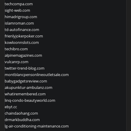
techcompa.com
sight-web.com
himadrigroup.com
islamroman.com
td-autofinance.com
frienlyjokerpoker.com
kowloonnslots.com
techibro.com
alpinemagazines.com
vulcanrp.com
twitter-trend-blog.com
montblancpensonlineoutletsale.com
babygadgetsreview.com
akupunktur-ambulanz.com
whatiremembered.com
linq-condo-beautyworld.com
ebyt.cc
chaindaohang.com
drmarkbuddha.com
lg-air-conditioning-maintenance.com