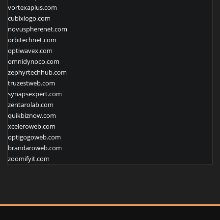
vortexaplus.com
cubixiogo.com
novuspherenet.com
orbitechnet.com
optiwavex.com
omnidynoco.com
zephyrtechhub.com
truzestweb.com
synapsexpert.com
zentarolab.com
quikbiznow.com
xceleroweb.com
optigogoweb.com
brandaroweb.com
zoomifyit.com