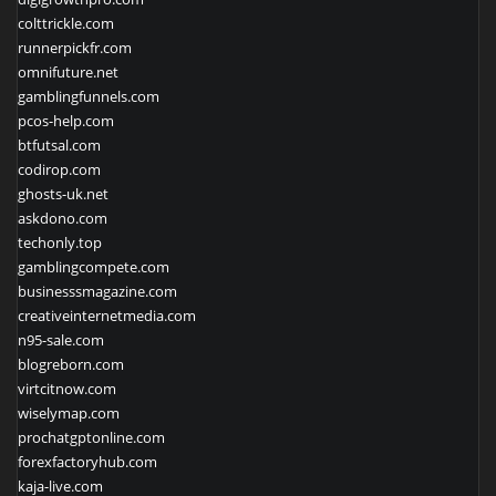
colttrickle.com
runnerpickfr.com
omnifuture.net
gamblingfunnels.com
pcos-help.com
btfutsal.com
codirop.com
ghosts-uk.net
askdono.com
techonly.top
gamblingcompete.com
businesssmagazine.com
creativeinternetmedia.com
n95-sale.com
blogreborn.com
virtcitnow.com
wiselymap.com
prochatgptonline.com
forexfactoryhub.com
kaja-live.com