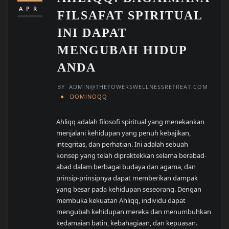
APR
FILSAFAT SPIRITUAL
INI DAPAT
MENGUBAH HIDUP
ANDA
BY
ADMIN@THETOWERSWELLNESSRETREAT.COM
DOMINOQQ
Ahliqq adalah filosofi spiritual yang menekankan
menjalani kehidupan yang penuh kebajikan,
integritas, dan perhatian. Ini adalah sebuah
konsep yang telah dipraktekkan selama berabad-
abad dalam berbagai budaya dan agama, dan
prinsip-prinsipnya dapat memberikan dampak
yang besar pada kehidupan seseorang. Dengan
membuka kekuatan Ahliqq, individu dapat
mengubah kehidupan mereka dan menumbuhkan
kedamaian batin, kebahagiaan, dan kepuasan.