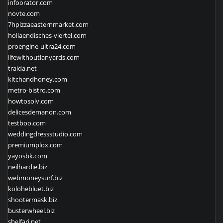
infoorator.com
novte.com
7hpizzaeasternmarket.com
hollaendisches-viertel.com
proengine-ultra24.com
lifewithoutlanyards.com
traida.net
kitchandhoney.com
metro-bistro.com
howtosolv.com
delicesdemanon.com
testboo.com
weddingdressstudio.com
premiumplox.com
yayosbk.com
neilhardie.biz
webmoneysurf.biz
kolohebluet.biz
shootermask.biz
busterwheel.biz
shelfari.net