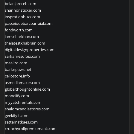
belanjareceh.com
shannonsticker.com
insprationbuzz.com
passeiodebarcoarraial.com
fondworth.com
iamseharkhan.com
thelatestkhabrain.com
digitaldesignproperties.com
sarkariresultex.com
mealizo.com
barknpaws.net
cellostore.info
asmediamaker.com
globalthoughtonline.com
moneiify.com
myyatchrentals.com
shalomcandlestores.com
geekifyit.com
sattamatkaes.com
crunchyrollpremiumapk.com