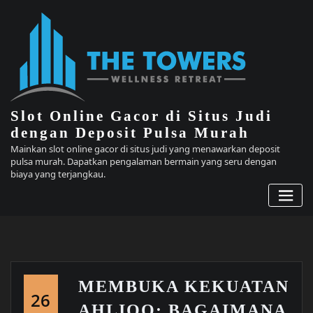
Skip
to
content
Slot Online Gacor di Situs Judi
dengan Deposit Pulsa Murah
Mainkan slot online gacor di situs judi yang menawarkan deposit
pulsa murah. Dapatkan pengalaman bermain yang seru dengan
biaya yang terjangkau.
MEMBUKA KEKUATAN
26
AHLIQQ: BAGAIMANA