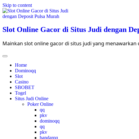
Skip to content
Slot Online Gacor di Situs Judi dengan D
Mainkan slot online gacor di situs judi yang menawarka
Home
Dominoqq
Slot
Casino
SBOBET
Togel
Situs Judi Online
Poker Online
qq
pkv
dominoqq
qq
pkv
bandarqq