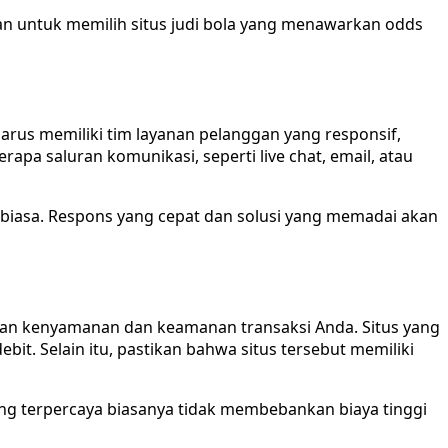
an untuk memilih situs judi bola yang menawarkan odds
harus memiliki tim layanan pelanggan yang responsif,
apa saluran komunikasi, seperti live chat, email, atau
k biasa. Respons yang cepat dan solusi yang memadai akan
kan kenyamanan dan keamanan transaksi Anda. Situs yang
it. Selain itu, pastikan bahwa situs tersebut memiliki
ang terpercaya biasanya tidak membebankan biaya tinggi