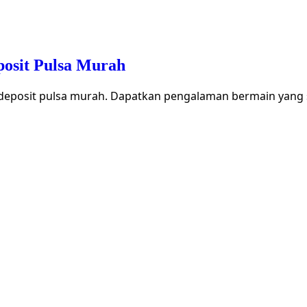
eposit Pulsa Murah
n deposit pulsa murah. Dapatkan pengalaman bermain yang 