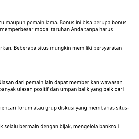
ru maupun pemain lama. Bonus ini bisa berupa bonus
tuk memperbesar modal taruhan Anda tanpa harus
rkan. Beberapa situs mungkin memiliki persyaratan
. Ulasan dari pemain lain dapat memberikan wawasan
anyak ulasan positif dan umpan balik yang baik dari
 mencari forum atau grup diskusi yang membahas situs-
 selalu bermain dengan bijak, mengelola bankroll