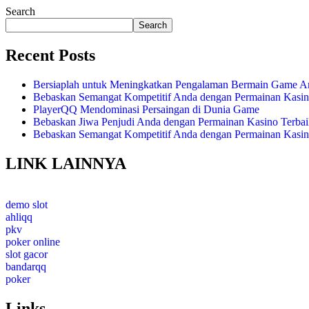
Search
Search
Recent Posts
Bersiaplah untuk Meningkatkan Pengalaman Bermain Game 
Bebaskan Semangat Kompetitif Anda dengan Permainan Kasi
PlayerQQ Mendominasi Persaingan di Dunia Game
Bebaskan Jiwa Penjudi Anda dengan Permainan Kasino Terbai
Bebaskan Semangat Kompetitif Anda dengan Permainan Kasin
LINK LAINNYA
demo slot
ahliqq
pkv
poker online
slot gacor
bandarqq
poker
Links