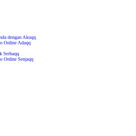
Anda dengan Akuqq
no Online Adaqq
k Serbaqq
o Online Senjaqq